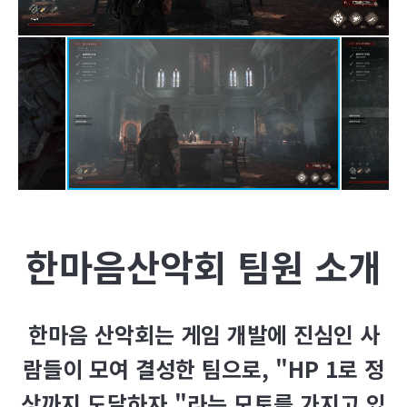
한마음산악회
팀원 소개
한마음 산악회는 게임 개발에 진심인 사
람들이 모여 결성한 팀으로, "HP 1로 정
상까지 도달하자."라는 모토를 가지고 있