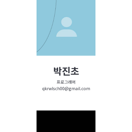
박진초
프로그래머
qkrwlsch00@gmail.com