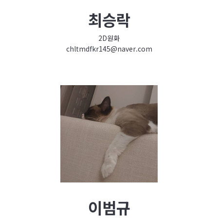
최승락
2D원화
chltmdfkr145@naver.com
이범규