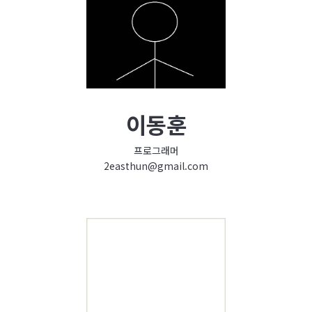
이동훈
프로그래머
2easthun@gmail.com