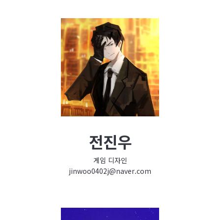
전진우
게임 디자인
jinwoo0402j@naver.com