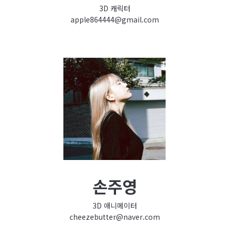
3D 캐릭터
apple864444@gmail.com
손주영
3D 애니메이터
cheezebutter@naver.com