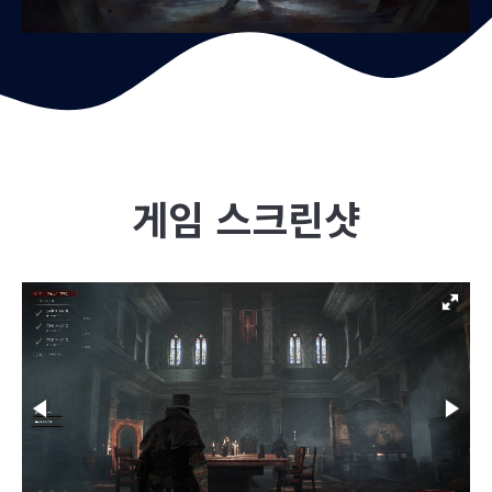
게임 스크린샷