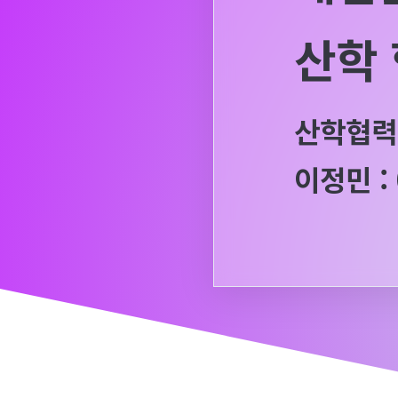
산학 
산학협력
이정민 : 