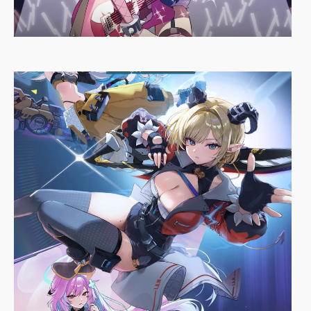
피크?삐끗!
락nRock