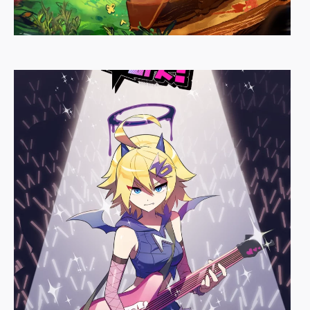
Dungeon To Dining
낙타는상어를알까