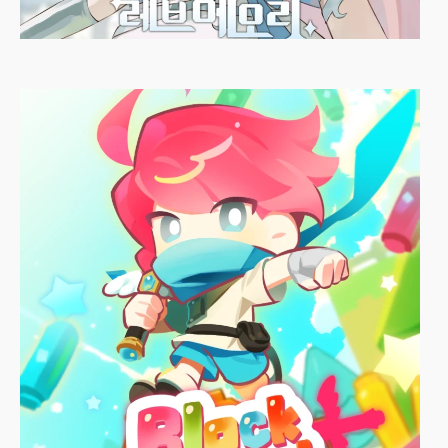
레브메모리
어둠의청강단