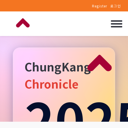
Register
로그인
ChungKang
Chronicle
202