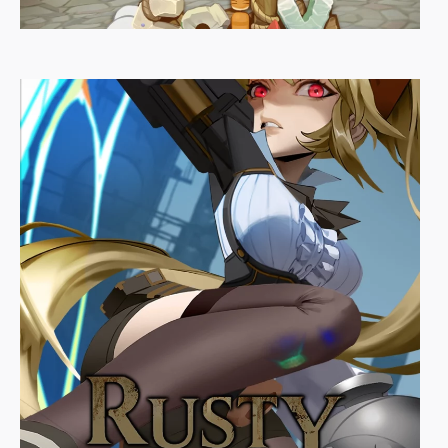
Saily
잼바른식빵단