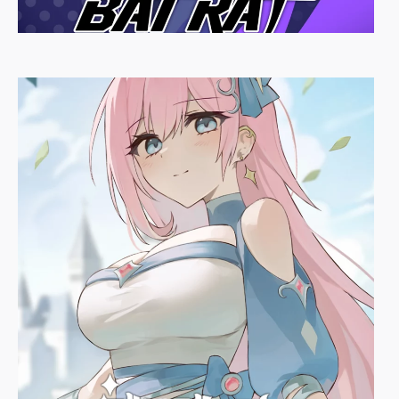
BATRAT
옹골참