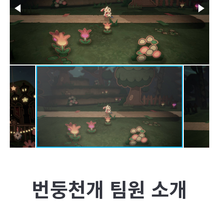
번둥천개
팀원 소개