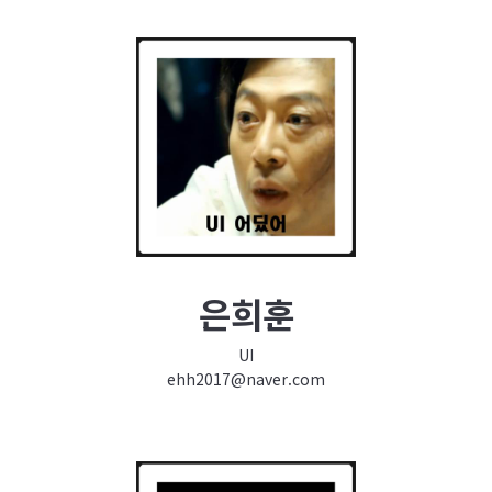
은희훈
UI
ehh2017@naver.com