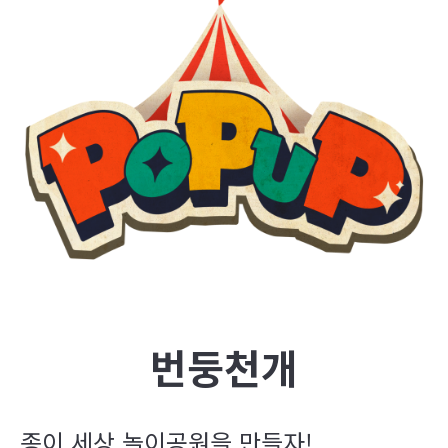
번둥천개
종이 세상 놀이공원을 만들자!