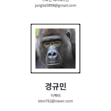
jungbd3898@gmail.com
경규민
이펙터
kkm762@naver.com