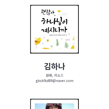
김하나
원화, 리소스
gkskfkd89@naver.com