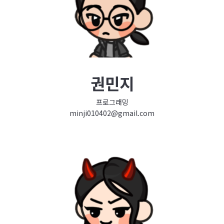
권민지
프로그래밍
minji010402@gmail.com