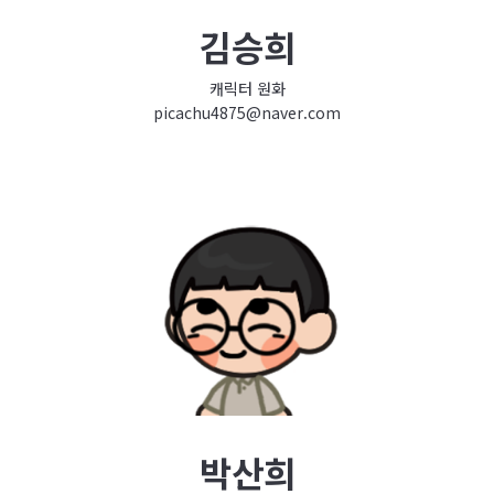
김승희
캐릭터 원화
picachu4875@naver.com
박산희