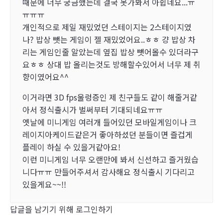
때문에 너무 궁금했는데 결국 못가봐서 아쉽네요...ㅠ
ㅠㅠㅠ
개인적으로 제일 재밌었던 스테이지는 2스테이지였
나? 밥상 뺏는 게임이 젤 재밌었어요..ㅎㅎ 걍 밥상 차
리는 게임인줄 알았는데 옆집 밥상 뺏어올수 있더라구
요ㅎㅎ 상대 밥 올리는것도 방해할수있어서 너무 제 취
향이였어요^^
이거라면 3D fps울렁증인 제 친구들도 같이 해줄거같
아서 정식출시가 벌써부터 기대되네요ㅠㅠ
옛날에 미니게임 여러개 들어있던 모바일게임이나 크
레이지아케이드같은거 좋아하셨던 분들이면 즐겁게
플레이 하실 수 있을거같아요!
이런 미니게임 너무 오랜만에 봐서 신선하고 즐거웠습
니다ㅠㅠ 만들어주셔서 감사해요 정식출시 기다리고
있을게요~~!!
답글을 남기기 위해 로그인하기