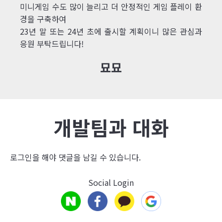
미니게임 수도 많이 늘리고 더 안정적인 게임 플레이 환
경을 구축하여
23년 말 또는 24년 초에 출시할 계획이니 많은 관심과
응원 부탁드립니다!
묘묘
개발팀과 대화
로그인
을 해야 댓글을 남길 수 있습니다.
Social Login