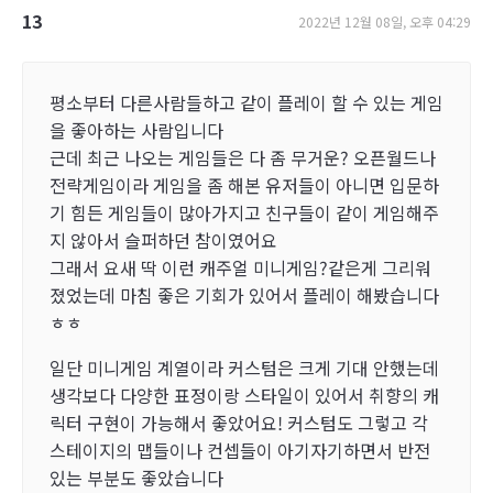
13
2022년 12월 08일, 오후 04:29
평소부터 다른사람들하고 같이 플레이 할 수 있는 게임
을 좋아하는 사람입니다
근데 최근 나오는 게임들은 다 좀 무거운? 오픈월드나
전략게임이라 게임을 좀 해본 유저들이 아니면 입문하
기 힘든 게임들이 많아가지고 친구들이 같이 게임해주
지 않아서 슬퍼하던 참이였어요
그래서 요새 딱 이런 캐주얼 미니게임?같은게 그리워
졌었는데 마침 좋은 기회가 있어서 플레이 해봤습니다
ㅎㅎ
일단 미니게임 계열이라 커스텀은 크게 기대 안했는데
생각보다 다양한 표정이랑 스타일이 있어서 취향의 캐
릭터 구현이 가능해서 좋았어요! 커스텀도 그렇고 각
스테이지의 맵들이나 컨셉들이 아기자기하면서 반전
있는 부분도 좋았습니다