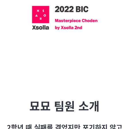
묘묘
팀원 소개
2학년 때 실패를 겪었지만 포기하지 않고