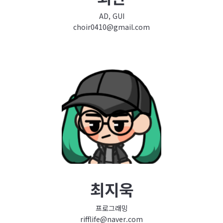
AD, GUI
choir0410@gmail.com
최지욱
프로그래밍
rifflife@naver.com