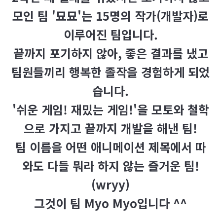
모인 팀 '묘묘'는 15명의 작가(개발자)로
이루어진 팀입니다.
끝까지 포기하지 않아, 좋은 결과를 냈고
팀원들끼리 행복한 졸작을 경험하게 되었
습니다.
'쉬운 게임! 재밌는 게임!'을 모토와 철학
으로 가지고 끝까지 개발을 해낸 팀!
팀 이름을 어떤 애니메이션 제목에서 따
와도 다들 뭐라 하지 않는 즐거운 팀!
(wryy)
그것이 팀 Myo Myo입니다 ^^