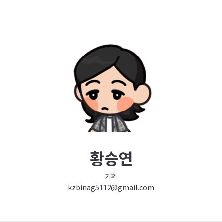
황승연
기획
kzbinag5112@gmail.com