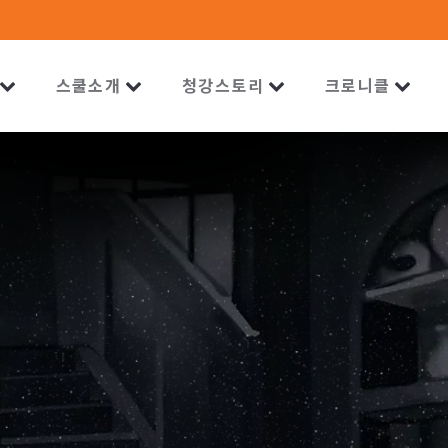
스쿨소개
청강스토리
크로니클