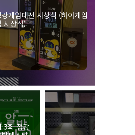
청강게임대전 시상식 (하이게임
 시상식)
 3회 청강
알발페스타