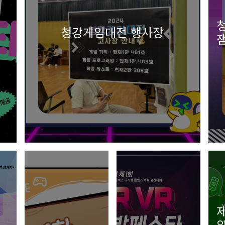
청강게임대전 행사장
잼
제