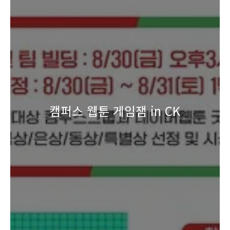
캠퍼스 웹툰 게임잼 in CK