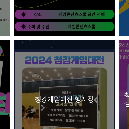
청강게임대전 행사장
잼