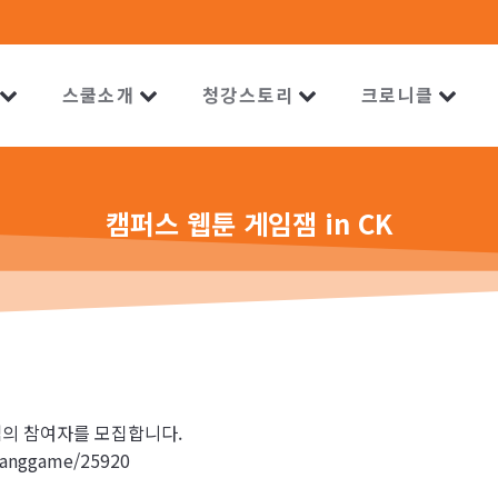
스쿨소개
청강스토리
크로니클
캠퍼스 웹툰 게임잼 in CK
잼의 참여자를 모집합니다.
kanggame/25920