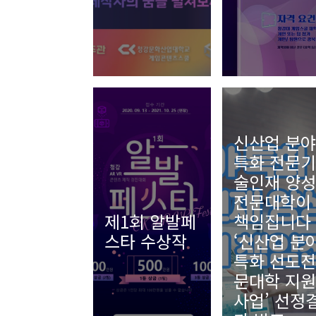
신산업 분야
특화 전문기
술인재 양성
전문대학이
제1회 알발페
책임집니다 
스타 수상작
‘신산업 분
특화 선도전
문대학 지원
사업’ 선정