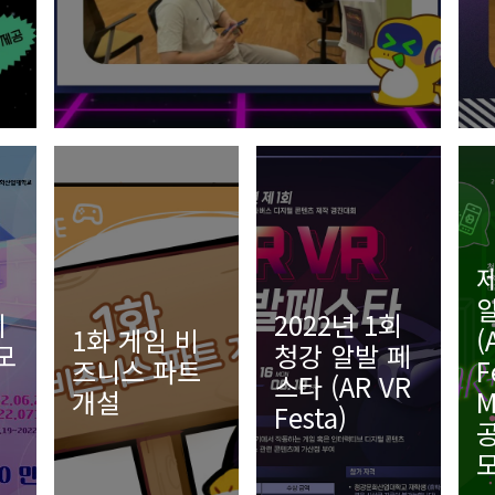
제
회
2022년 1회
1화 게임 비
(
모
청강 알발 페
즈니스 파트
F
스타 (AR VR
개설
M
Festa)