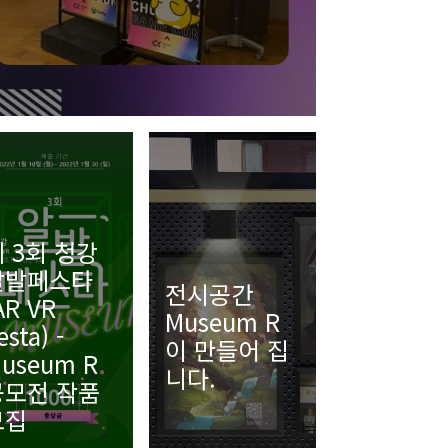
 3회 청강
알발페스타
전시공간
AR VR
Museum R
esta) -
이 만들어 집
useum R
니다.
공모전 작품
모집