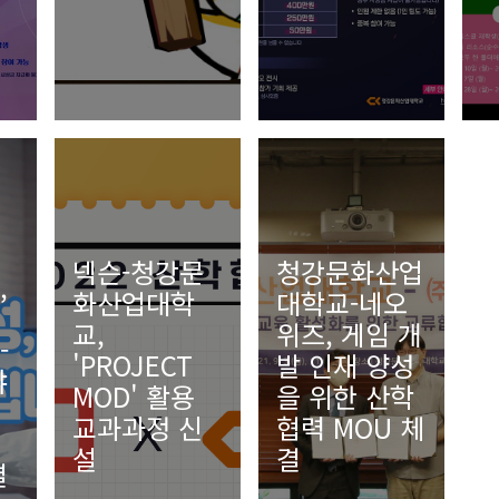
넥슨-청강문
청강문화산업
,
화산업대학
대학교-네오
교,
위즈, 게임 개
-
'PROJECT
발 인재 양성
야
MOD' 활용
을 위한 산학
교과과정 신
협력 MOU 체
설
결
결