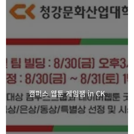
캠퍼스 웹툰 게임잼 in CK