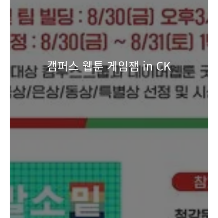
캠퍼스 웹툰 게임잼 in CK