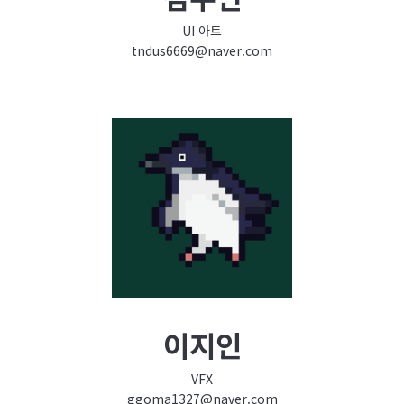
UI 아트
tndus6669@naver.com
이지인
VFX
ggoma1327@naver.com