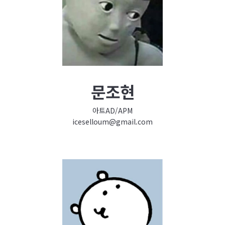
문조현
아트AD/APM
iceselloum@gmail.com