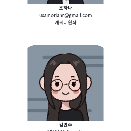
조하나
usamoriann@gmail.com
캐릭터원화
김민주