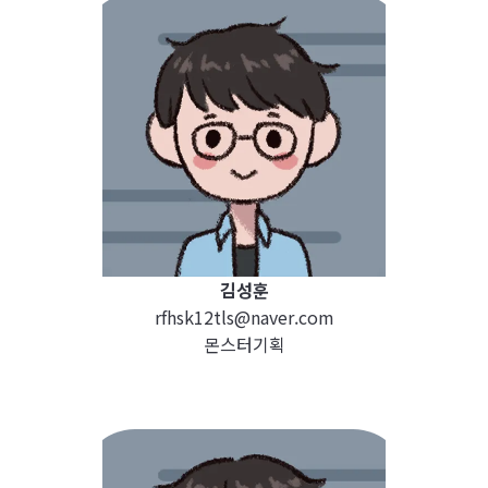
김성훈
rfhsk12tls@naver.com
몬스터기획