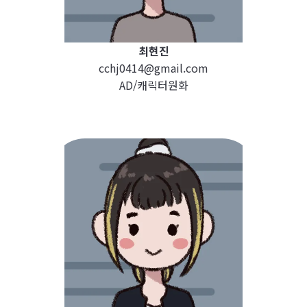
최현진
cchj0414@gmail.com
AD/캐릭터원화