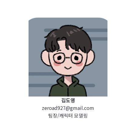
김도영
zeroad927@gmail.com
팀장/캐릭터 모델링