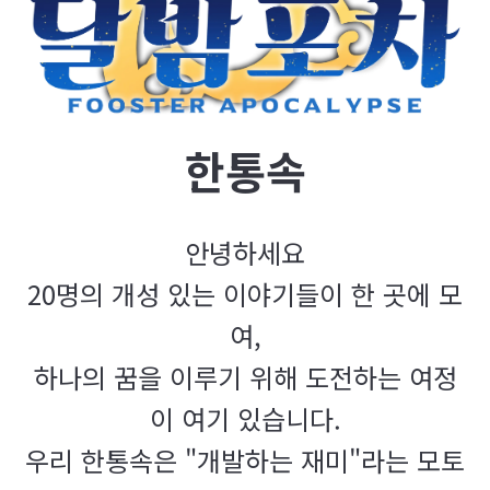
한통속
안녕하세요
20명의 개성 있는 이야기들이 한 곳에 모
여,
하나의 꿈을 이루기 위해 도전하는 여정
이 여기 있습니다.
우리 한통속은 "개발하는 재미"라는 모토