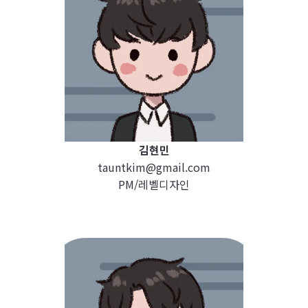
김현민
tauntkim@gmail.com
PM/레벨디자인