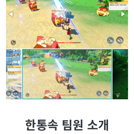
한통속
팀원 소개