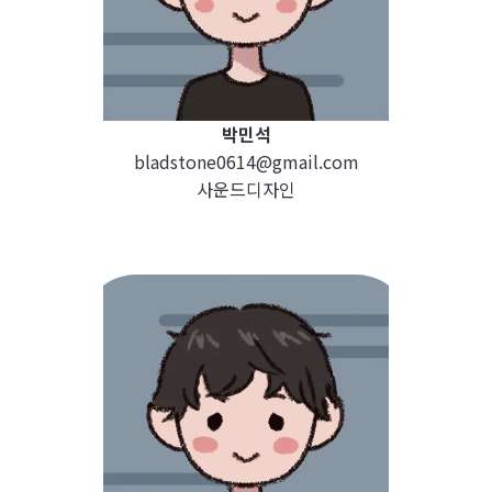
박민석
bladstone0614@gmail.com
사운드디자인