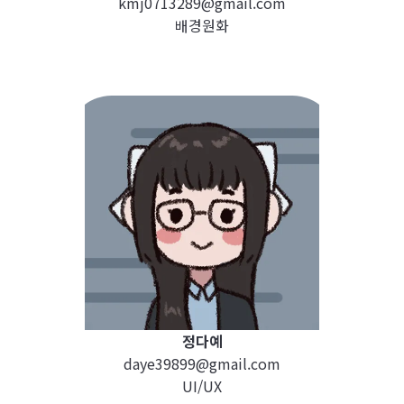
kmj0713289@gmail.com
배경원화
정다예
daye39899@gmail.com
UI/UX