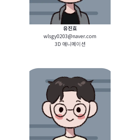
유진효
wlsgy0203@naver.com
3D 애니메이션