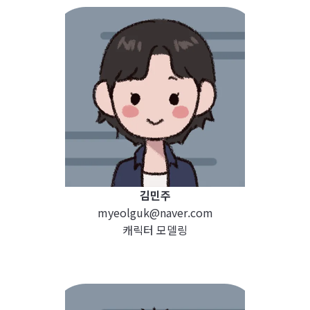
김민주
myeolguk@naver.com
캐릭터 모델링