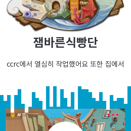
잼바른식빵단
ccrc에서 열심히 작업했어요 또한 집에서