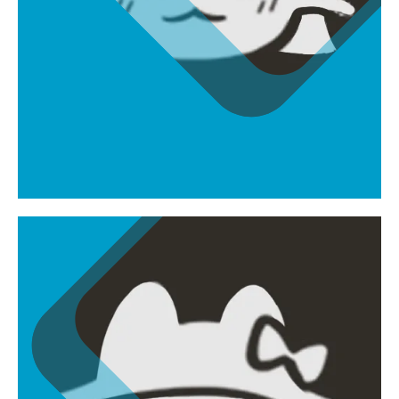
박유성
yoosung730@gmail.com
캐릭터모델러