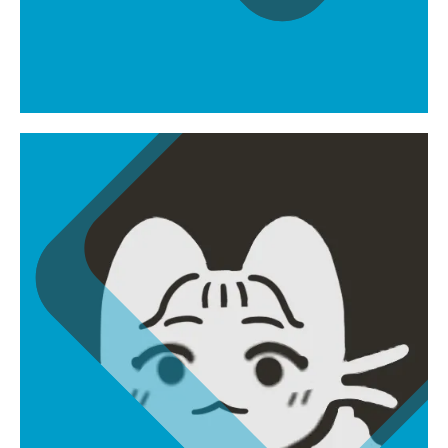
천송민
202313068@chungkang.academy
원화가