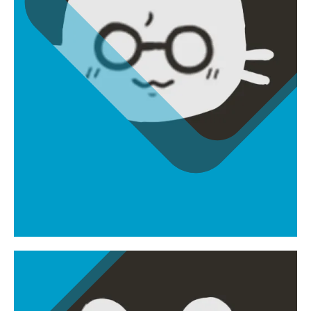
최민욱
cbong020329@naver.com
시스템 기획자