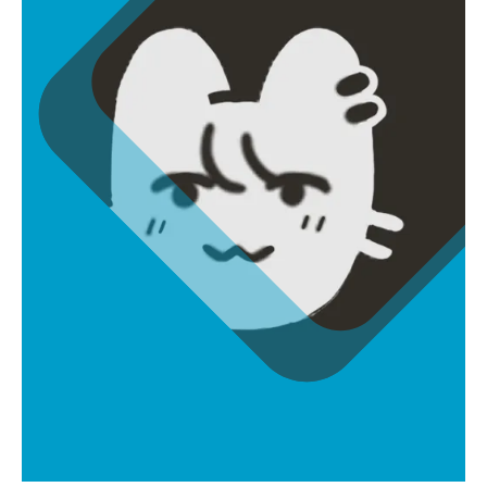
홍영준
unben3869@naver.com
배경모델러