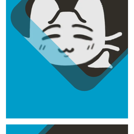
이신지
dhflrhrlqlqlaqkq@gmail.com
AD , 애니메이터