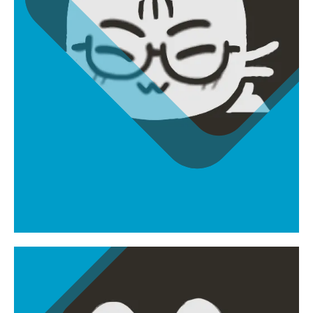
김소영
amethyst211248@gmail.com
3D배경파트장