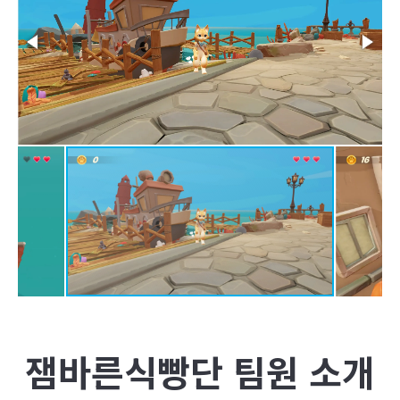
잼바른식빵단
팀원 소개