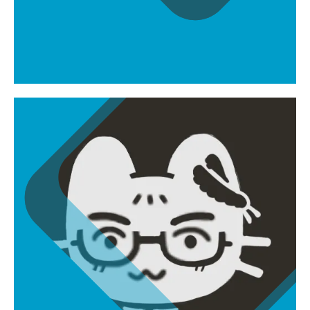
전형렬
frog100f@gmail.com
PD