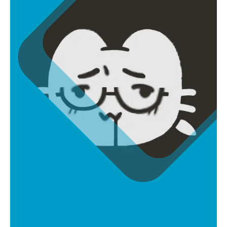
김희연
hgim40717@gmail.com
원화가