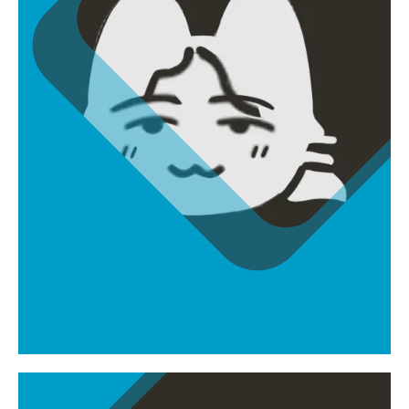
장진혁
jinhyeokjang0409@gmail.com
배경모델러