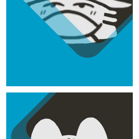
서평안
peacet1496@gmail.com
캐릭터모델러