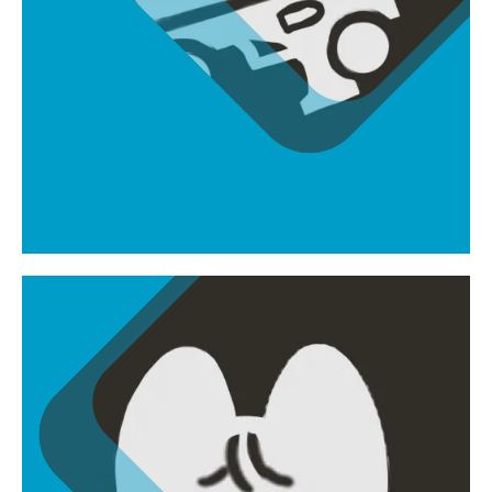
김근률
rlarmsfbf7415@gmail.com
프로그래머