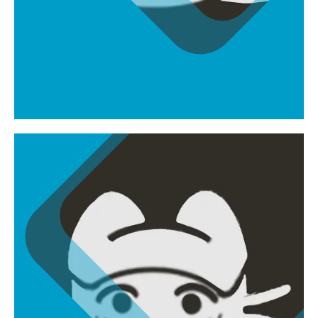
탁예은
mingo0011@naver.com
원화가