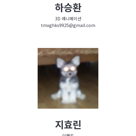
하승환
3D 애니메이션
tmxghks9925@gmail.com
지효린
이펙트