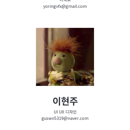
yoringvfx@gmail.com
이현주
UI UX 디자인
guswn5319@naver.com