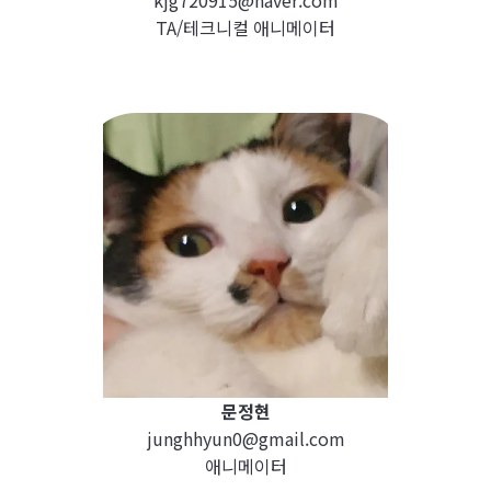
kjg720915@naver.com
TA/테크니컬 애니메이터
문정현
junghhyun0@gmail.com
애니메이터