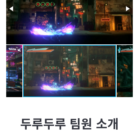
두루두루
팀원 소개